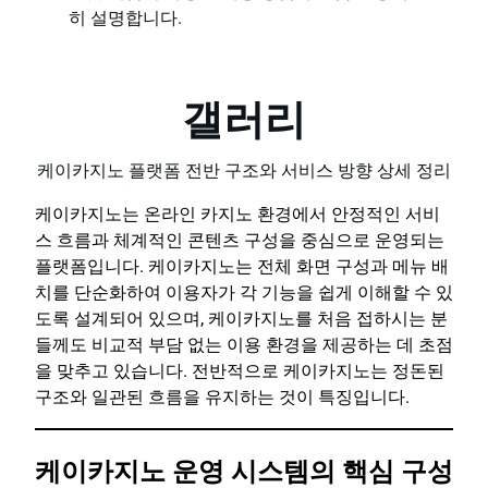
히 설명합니다.
갤러리
케이카지노 플랫폼 전반 구조와 서비스 방향 상세 정리
케이카지노는 온라인 카지노 환경에서 안정적인 서비
스 흐름과 체계적인 콘텐츠 구성을 중심으로 운영되는
플랫폼입니다. 케이카지노는 전체 화면 구성과 메뉴 배
치를 단순화하여 이용자가 각 기능을 쉽게 이해할 수 있
도록 설계되어 있으며, 케이카지노를 처음 접하시는 분
들께도 비교적 부담 없는 이용 환경을 제공하는 데 초점
을 맞추고 있습니다. 전반적으로 케이카지노는 정돈된
구조와 일관된 흐름을 유지하는 것이 특징입니다.
케이카지노 운영 시스템의 핵심 구성